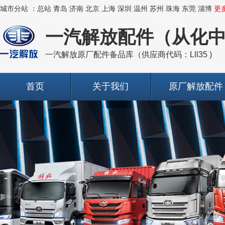
城市分站 ：
总站
青岛
济南
北京
上海
深圳
温州
苏州
珠海
东莞
淄博
更
一汽解放配件（从化
一汽解放原厂配件备品库（供应商代码：Lll35 )
首页
关于我们
原厂解放配件