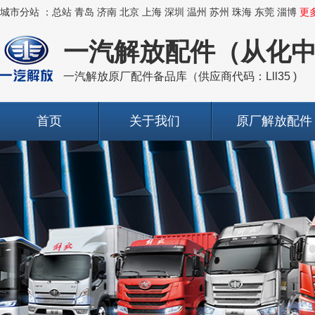
城市分站 ：
总站
青岛
济南
北京
上海
深圳
温州
苏州
珠海
东莞
淄博
更
一汽解放配件（从化
一汽解放原厂配件备品库（供应商代码：Lll35 )
首页
关于我们
原厂解放配件